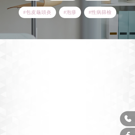
#包皮龜頭炎
#泡疹
#性病篩檢