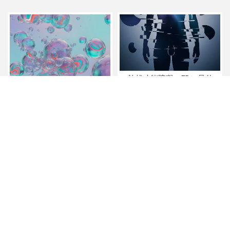
勃起功能障礙（ED）是什
麼？#性功能障礙門診#性功
能障礙治療
疱疹#疱疹治療#台南疱疹治
療