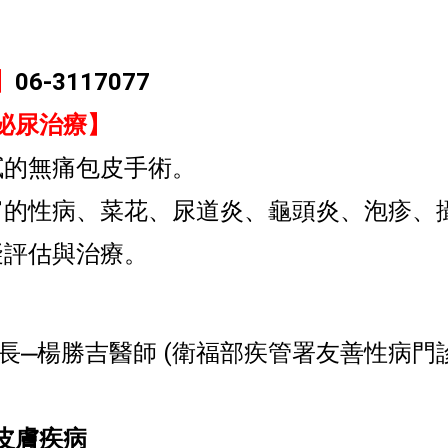
】
06-3117077
泌尿治療】
膩的無痛包皮手術。
富的性病、菜花、尿道炎、龜頭炎、泡疹、
礙評估與治療。
長
楊勝吉醫師 (衛福部疾管署友善性病門
━
皮膚疾病