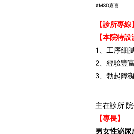
#MSD嘉喜
【診所專線
【本院特設
1、
工序細
2、
經驗豐
3、
勃起障
主在診所 院
【專長】
男女性泌尿