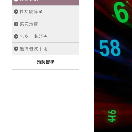
性功能障礙
菜花泡疹
包皮、龜頭炎
無痛包皮手術
預防醫學