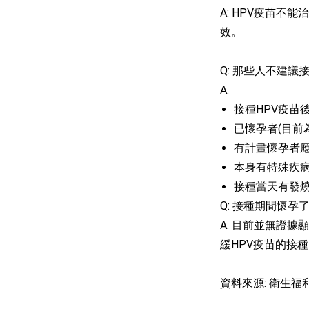
A: HPV疫苗
效。
Q: 那些人不建議
A:
接種HPV疫苗
已懷孕者(目前
有計畫懷孕者應
本身有特殊疾病
接種當天有發
Q: 接種期間懷孕
A: 目前並無證
緩HPV疫苗的接
資料來源: 衛生