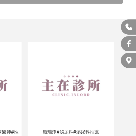
定醫師#性
酚瑞淨#泌尿科#泌尿科推薦