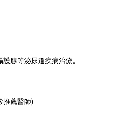
攝護腺等泌尿道疾病治療。
診推薦醫師)