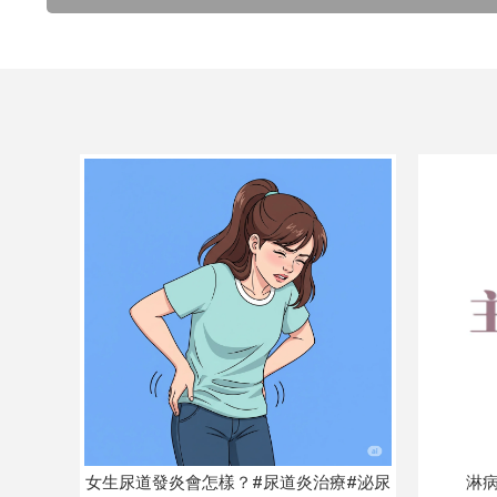
女生尿道發炎會怎樣？#尿道炎治療#泌尿
淋