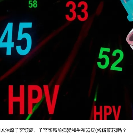
否可以治療子宮頸癌、子宮頸癌前病變和生殖器疣(俗稱菜花)嗎？