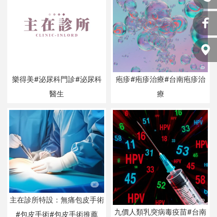
樂得美#泌尿科門診#泌尿科
疱疹#疱疹治療#台南疱疹治
醫生
療
主在診所特設：無痛包皮手術
九價人類乳突病毒疫苗#台南
#包皮手術#包皮手術推薦