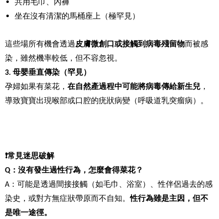
共用毛巾、內褲
坐在沒有清潔的馬桶座上（極罕見）
這些場所有機會透過
皮膚微創口或接觸到病毒殘留物
而被感
染，雖然機率較低，但不容忽視。
3.
母嬰垂直傳染（罕見）
孕婦如果有菜花，
在自然產過程中可能將病毒傳給新生兒
，
導致寶寶出現喉部或口腔的疣狀病變（呼吸道乳突瘤病）。
❗
常見迷思破解
Q
：沒有發生過性行為，怎麼會得菜花？
A
：可能是透過間接接觸（如毛巾、浴室）、性伴侶過去的感
染史，或對方無症狀帶原而不自知。
性行為雖是主因，但不
是唯一途徑。