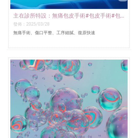
主在診所特設：無痛包皮手術#包皮手術#包
皮手術推薦
發佈：2025/03/28
無痛手術、傷口平整、工序細膩、復原快速