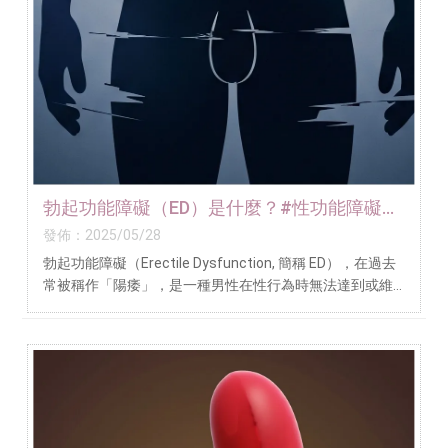
勃起功能障礙（ED）是什麼？#性功能障礙門
診#性功能障礙治療
發佈：2025/05/28
勃起功能障礙（Erectile Dysfunction, 簡稱 ED），在過去
常被稱作「陽痿」，是一種男性在性行為時無法達到或維
持足夠的陰莖勃起來進行滿意性交的狀況。這並不只是年
紀大的男性才會遇到的問