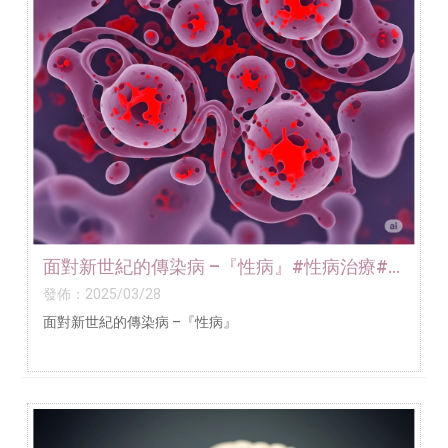
面對新世紀的傳染病 –『性病』#性病治療#
性病門診
發佈：2025/03/28
面對新世紀的傳染病 –『性病』