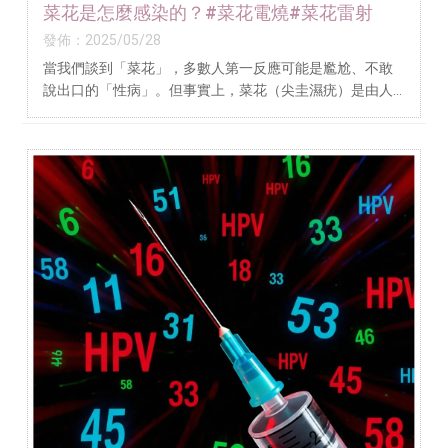
菜花是怎麼感染的？#菜花電燒#菜花雷射
發佈：2025/05/28
當我們談到「菜花」，多數人第一反應可能是尷尬、不敢
說出口的「性病」。但事實上，菜花（尖圭濕疣）是由人
類乳突病毒（HPV）感染所引起的皮膚與黏膜增生疾病，
它的傳染途徑不只一種，不一定只有發生性行為才會感