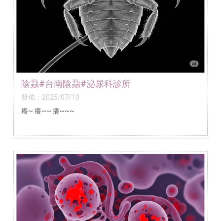
陰蝨#台南陰蝨#泌尿科診所
發佈：2025/07/10
癢~ 癢~~ 癢~~~