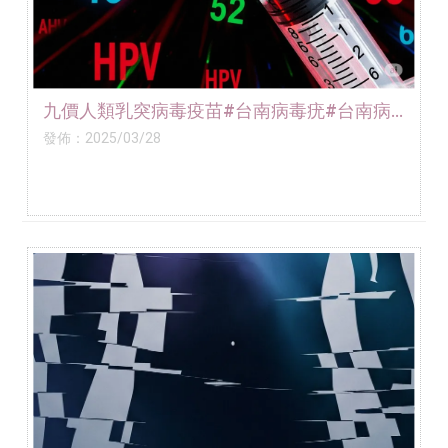
九價人類乳突病毒疫苗#台南病毒疣#台南病
毒疣治療
發佈：2025/03/28