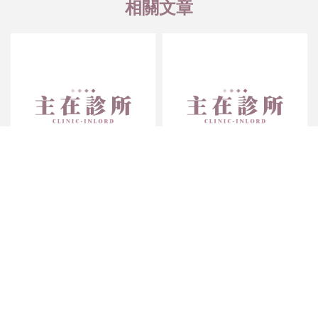
克疣寧#泌尿科診所#性病醫
衛福部疾管署友善性病門診指
生推薦
定醫師#性病醫生推薦#性病
治療